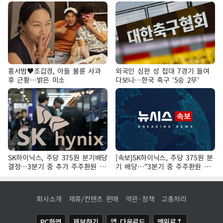
홍서범♥조갑경, 아들 불륜 사과
외국인 심판 성 접대 7경기 들여
후 근황…밝은 미소
다보니…한국 축구 '5승 2무'
SK하이닉스, 주당 375원 분기배당
[속보]SK하이닉스, 주당 375원 분
결정…3분기 중 추가 주주환원 발
기 배당…"3분기 중 주주환원 방
표
안 확정"
회사소개
제휴/컨텐츠 판매
약관·정책
고충처리
PC화면
제보하기
앱 다운로드
맨위로↑