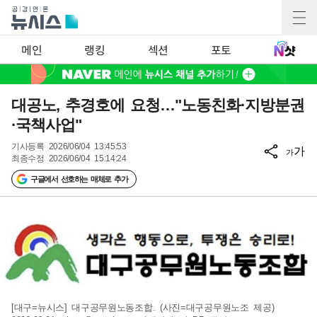
메인
랭킹
섹션
포토
대공노, 추경호에 요청…"노동친화·지방분권
·국책사업"
기사등록
2026/06/04 13:45:53
가
가
최종수정
2026/06/04 15:14:24
구글에서 선호하는 매체로 추가
[대구=뉴시스] 대구공무원노동조합. (사진=대구공무원노조 제공)