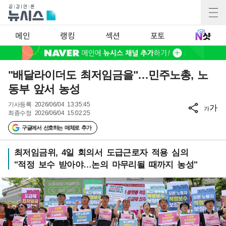
메인
랭킹
섹션
포토
"배달라이더도 최저임금을"…민주노총, 노
동부 앞서 농성
기사등록
2026/06/04 13:35:45
가
가
최종수정
2026/06/04 15:02:25
구글에서 선호하는 매체로 추가
최저임금위, 4일 회의서 도급근로자 적용 심의
"적정 보수 받아야…논의 마무리될 때까지 농성"