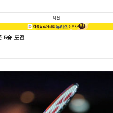
섹션
 5승 도전