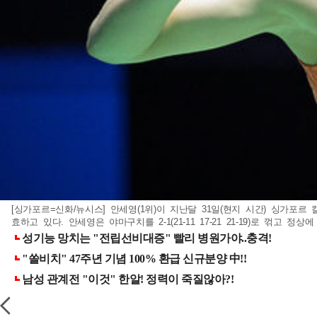
[싱가포르=신화/뉴시스] 안세영(1위)이 지난달 31일(현지 시간) 싱가포르 
효하고 있다. 안세영은 야마구치를 2-1(21-11 17-21 21-19)로 꺾고 정상