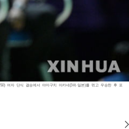
750) 여자 단식 결승에서 야마구치 아카네(3위·일본)를 꺾고 우승한 후 포