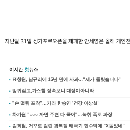
지난달 31일 싱가포르오픈을 제패한 안세영은 올해 개인전 
이시간
핫
뉴스
표창원, 남규리에 15년 만에 사과…"제가 틀렸습니다"
"손 떨림 포착"…카라 한승연 '건강 이상설'
차가원 "○○○ 까면 주변 다 죽어"…녹취 폭로 파장
김희철, 거꾸로 걸린 광복절 태극기 현수막에 "X돌았네"