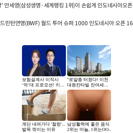
최강' 안세영(삼성생명·세계랭킹 1위)이 손쉽게 인도네시아오픈
민턴연맹(BWF) 월드 투어 슈퍼 1000 인도네시아 오픈 16강