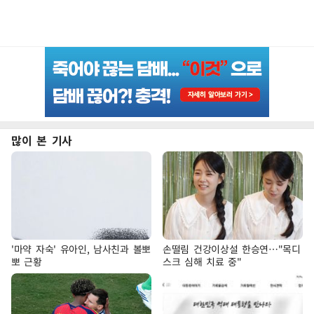
많이 본 기사
'마약 자숙' 유아인, 남사친과 볼뽀
손떨림 건강이상설 한승연…"목디
뽀 근황
스크 심해 치료 중"