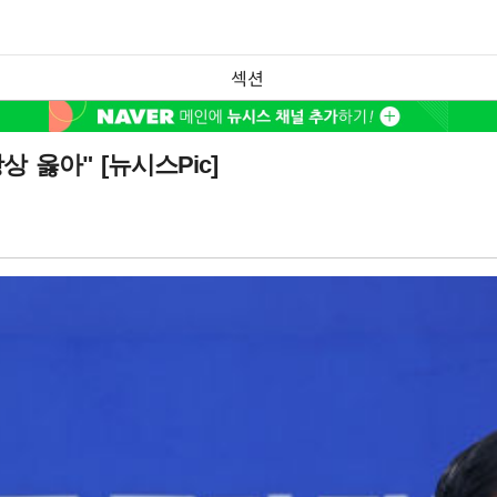
섹션
 옳아" [뉴시스Pic]