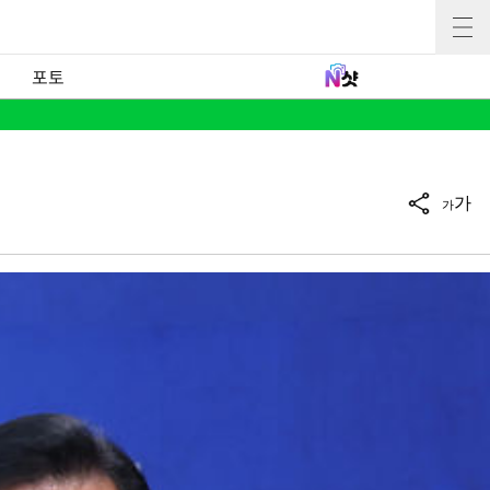
포토
가
가