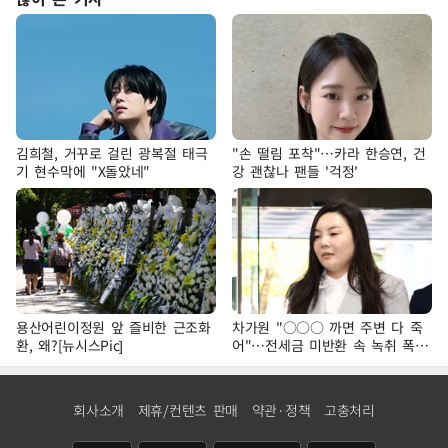
김희철, 거꾸로 걸린 광복절 태극
"손 떨림 포착"…카라 한승연, 건
기 현수막에 "X돌았네"
강 괜찮나 팬들 '걱정'
용산어린이정원 앞 즐비한 근조화
차가원 "○○○ 까면 주변 다 죽
환, 왜?[뉴시스Pic]
어"…전세금 미반환 속 녹취 폭로
파장
회사소개
제휴/컨텐츠 판매
약관·정책
고충처리