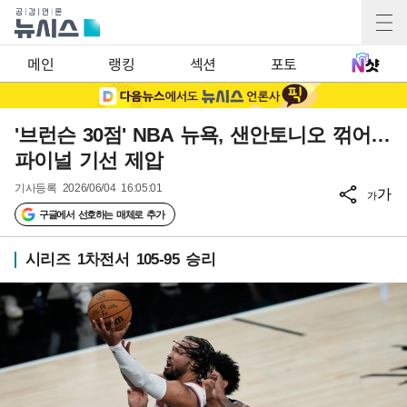
메인
랭킹
섹션
포토
'브런슨 30점' NBA 뉴욕, 샌안토니오 꺾어…
파이널 기선 제압
기사등록
2026/06/04 16:05:01
가
가
구글에서 선호하는 매체로 추가
시리즈 1차전서 105-95 승리