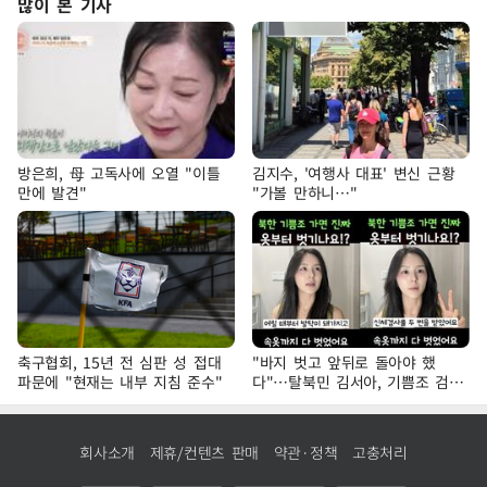
많이 본 기사
방은희, 母 고독사에 오열 "이틀
김지수, '여행사 대표' 변신 근황
만에 발견"
"가볼 만하니…"
축구협회, 15년 전 심판 성 접대
"바지 벗고 앞뒤로 돌아야 했
파문에 "현재는 내부 지침 준수"
다"…탈북민 김서아, 기쁨조 검사
수치심 회상
회사소개
제휴/컨텐츠 판매
약관·정책
고충처리