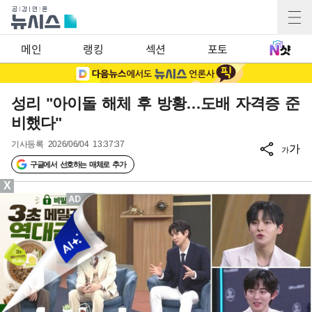
메인
랭킹
섹션
포토
성리 "아이돌 해체 후 방황…도배 자격증 준
비했다"
기사등록
2026/06/04 13:37:37
가
가
구글에서 선호하는 매체로 추가
X