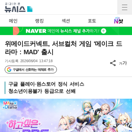
메인
랭킹
섹션
포토
위메이드커넥트, 서브컬처 게임 '메이크 드
라마 : MAD' 출시
기사등록
2026/06/04 13:47:18
가
가
구글에서 선호하는 매체로 추가
구글 플레이·원스토어 정식 서비스
청소년이용불가 등급으로 선봬