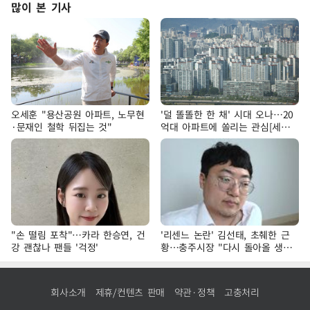
많이 본 기사
오세훈 "용산공원 아파트, 노무현
'덜 똘똘한 한 채' 시대 오나…20
·문재인 철학 뒤집는 것"
억대 아파트에 쏠리는 관심[세제
개편, 그 이후②]
"손 떨림 포착"…카라 한승연, 건
'리센느 논란' 김선태, 초췌한 근
강 괜찮나 팬들 '걱정'
황…충주시장 "다시 돌아올 생
각?"
회사소개
제휴/컨텐츠 판매
약관·정책
고충처리