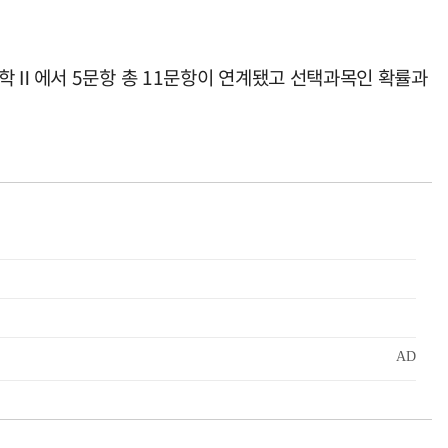
수학Ⅱ에서 5문항 총 11문항이 연계됐고 선택과목인 확률과