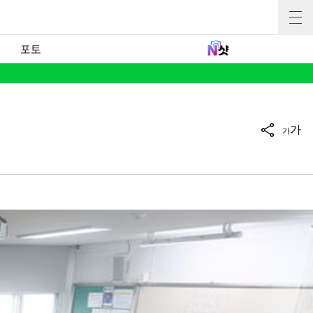
포토
가
가