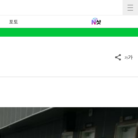
포토
가
가