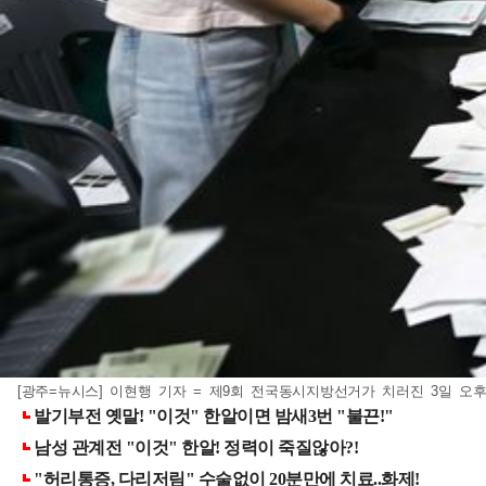
[광주=뉴시스] 이현행 기자 = 제9회 전국동시지방선거가 치러진 3일 오