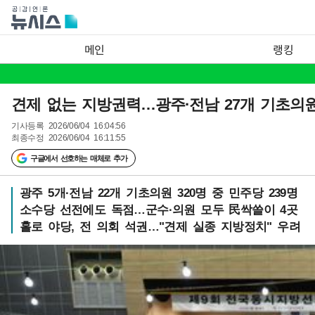
메인
랭킹
견제 없는 지방권력…광주·전남 27개 기초의원
기사등록
2026/06/04 16:04:56
최종수정
2026/06/04 16:11:55
구글에서 선호하는 매체로 추가
광주 5개·전남 22개 기초의원 320명 중 민주당 239명
소수당 선전에도 독점…군수·의원 모두 民싹쓸이 4곳
홀로 야당, 전 의회 석권…"견제 실종 지방정치" 우려