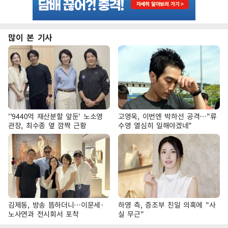
많이 본 기사
''9440억 재산분할 앞둔' 노소영
고영욱, 이번엔 박하선 공격…"류
관장, 최수종 옆 깜짝 근황
수영 열심히 일해야겠네"
김제동, 방송 뜸하더니…이문세·
하영 측, 증조부 친일 의혹에 "사
노사연과 전시회서 포착
실 무근"