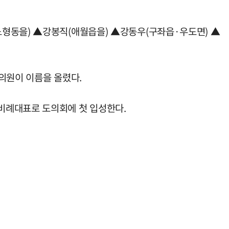
노형동을) ▲강봉직(애월읍을) ▲강동우(구좌읍·우도면) ▲
의원이 이름을 올렸다.
비례대표로 도의회에 첫 입성한다.