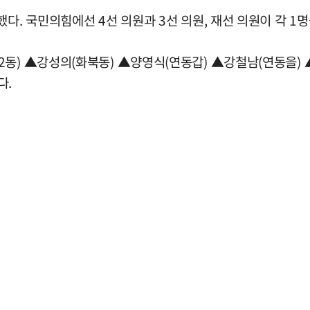
다. 국민의힘에선 4선 의원과 3선 의원, 재선 의원이 각 1
2동) ▲강성의(화북동) ▲양영식(연동갑) ▲강철남(연동을)
다.