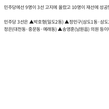
민주당에선 9명이 3선 고지에 올랐고 10명이 재선에 성공했
민주당 3선은 ▲박호형(일도2동) ▲정민구(삼도1동·삼도
정은(대천동·중문동·예래동) ▲송영훈(남원읍) 의원 등이