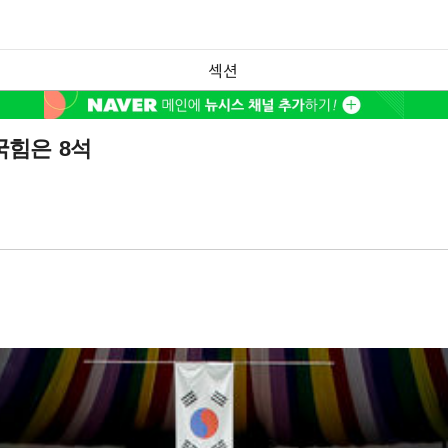
섹션
국힘은 8석