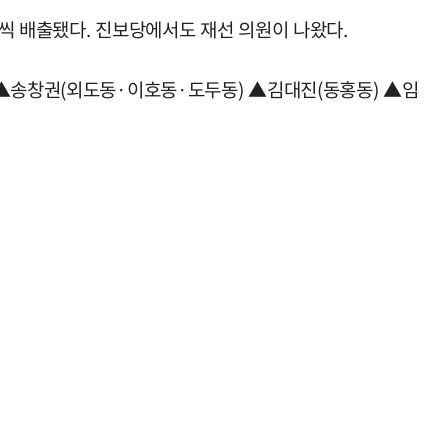
명씩 배출됐다. 진보당에서도 재선 의원이 나왔다.
 ▲송창권(외도동·이호동·도두동) ▲김대진(동홍동) ▲임