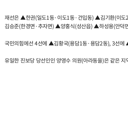
재선은 ▲한권(일도1동·이도1동·건입동) ▲김기환(이도2
김승준(한경면·추자면) ▲양홍식(성산읍) ▲하성용(안덕면
국민의힘에선 4선에 ▲김황국(용담1동·용담2동), 3선에
유일한 진보당 당선인인 양영수 의원(아라동을)은 같은 지