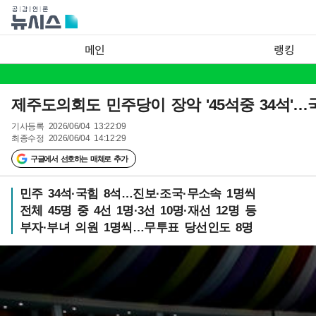
메인
랭킹
제주도의회도 민주당이 장악 '45석중 34석'…
기사등록
2026/06/04 13:22:09
최종수정
2026/06/04 14:12:29
구글에서 선호하는 매체로 추가
민주 34석·국힘 8석…진보·조국·무소속 1명씩
전체 45명 중 4선 1명·3선 10명·재선 12명 등
부자·부녀 의원 1명씩…무투표 당선인도 8명