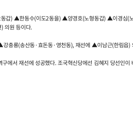
동갑) ▲한동수(이도2동을) ▲양경호(노형동갑) ▲이경심(
) 의원 등이다.
 ▲강충룡(송산동·효돈동·영천동), 재선에 ▲이남근(한림읍) 
역구에서 재선에 성공했다. 조국혁신당에선 김혜지 당선인이 