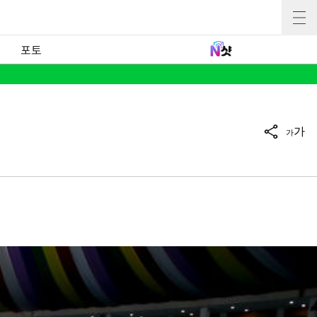
포토
가
가