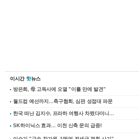
이시간
핫
뉴스
방은희, 母 고독사에 오열 "이틀 만에 발견"
월드컵 예선까지…축구협회, 심판 성접대 파문
한국 떠난 김지수, 프라하 여행사 차렸다더니…
이승기 "구속 차가원, 105억 전세금 편취 사기"