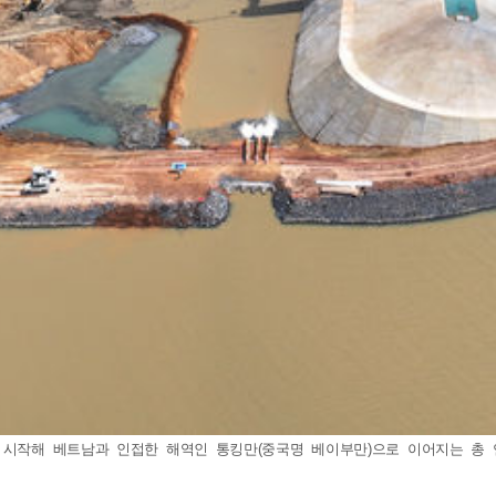
 시작해 베트남과 인접한 해역인 통킹만(중국명 베이부만)으로 이어지는 총 연