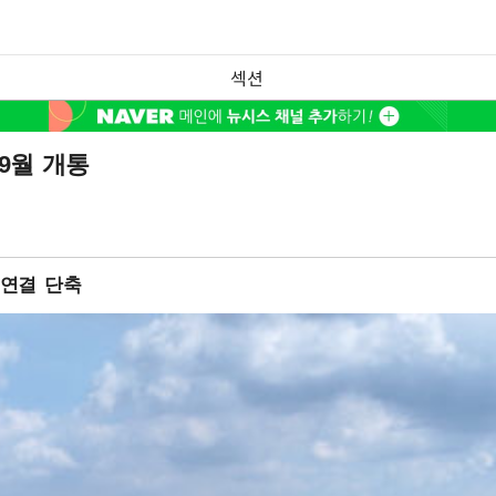
섹션
9월 개통
 연결 단축