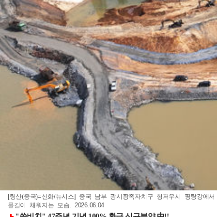
[링산(중국)=신화/뉴시스] 중국 남부 광시좡족자치구 헝저우시 핑탕강에서
물길이 채워지는 모습. 2026.06.04