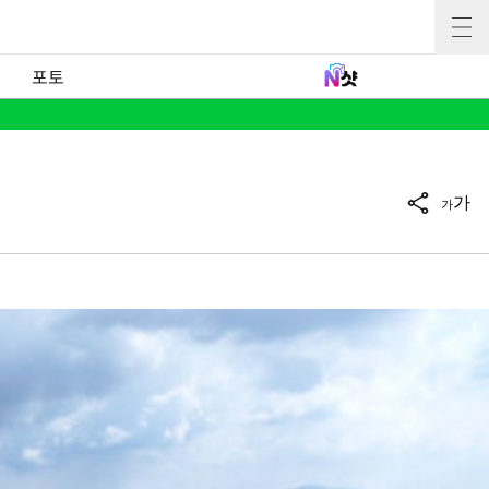
포토
가
가