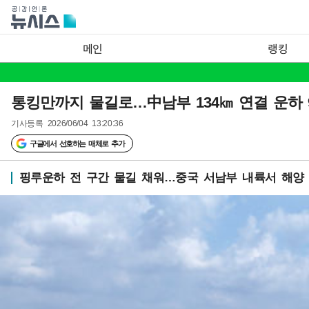
메인
랭킹
통킹만까지 물길로…中남부 134㎞ 연결 운하 
기사등록
2026/06/04 13:20:36
구글에서 선호하는 매체로 추가
핑루운하 전 구간 물길 채워…중국 서남부 내륙서 해양