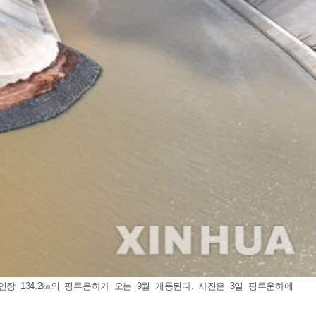
장 134.2㎞의 핑루운하가 오는 9월 개통된다. 사진은 3일 핑루운하에