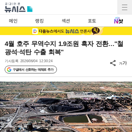
메인
랭킹
섹션
포토
4월 호주 무역수지 1.9조원 흑자 전환…"철
광석·석탄 수출 회복"
기사등록
2026/06/04 12:30:24
가
가
구글에서 선호하는 매체로 추가