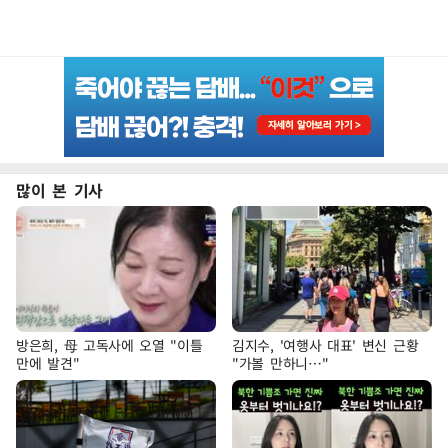
많이 본 기사
방은희, 母 고독사에 오열 "이틀
김지수, '여행사 대표' 변신 근황
만에 발견"
"가볼 만하니…"