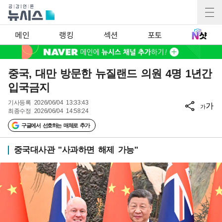
메인
랭킹
섹션
포토
중국, 대만 방문한 뉴질랜드 의원 4명 1년간
입국금지
기사등록
2026/06/04 13:33:43
가
가
최종수정
2026/06/04 14:58:24
구글에서 선호하는 매체로 추가
중국대사관 "사과하면 해제 가능"