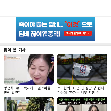
많이 본 기사
방은희, 母 고독사에 오열 "이틀
축구협회, 15년 전 심판 성 접대
만에 발견"
파문에 "현재는 내부 지침 준수"