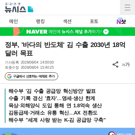
메인
랭킹
섹션
포토
정부, '바다의 반도체' 김 수출 2030년 18억
달러 목표
기사등록
2026/06/04 14:00:00
가
가
최종수정
2026/06/04 15:40:25
구글에서 선호하는 매체로 추가
해수부 '김 수출 공급망 혁신방안' 발표
수출 기록 경신 '효자'…영세·생산 한계
육상·외해양식 도입 통해 연 1.8억속 생산
김등급제·거래소 유통 혁신…AX 전환도
해수부 "세계 사랑 받는 K-김 공급망 구축"