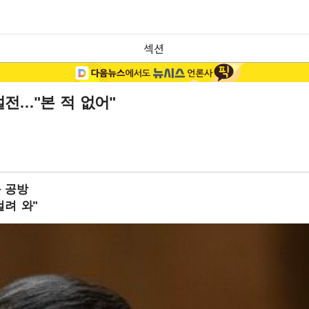
섹션
설전…"본 적 없어"
 공방
걸려 와"