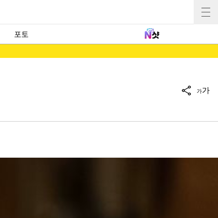
포토
가
가