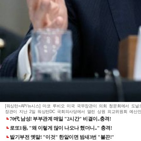
[워싱턴=AP/뉴시스] 마코 루비오 미국 국무장관이 의회 청문회에서 도널
장관이 지난 2일 워싱턴DC 국회의사당에서 열린 상원 외교위원회 예산안 검토