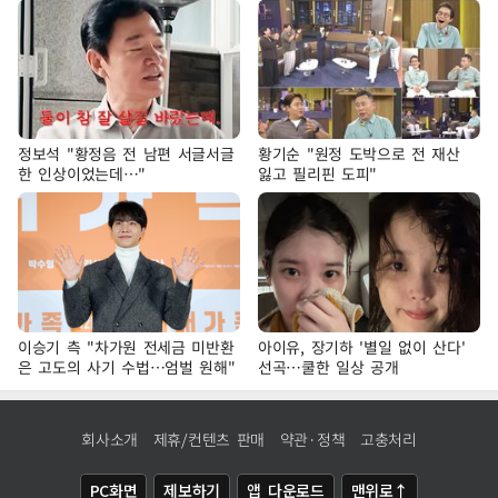
정보석 "황정음 전 남편 서글서글
황기순 "원정 도박으로 전 재산
한 인상이었는데…"
잃고 필리핀 도피"
이승기 측 "차가원 전세금 미반환
아이유, 장기하 '별일 없이 산다'
은 고도의 사기 수법…엄벌 원해"
선곡…쿨한 일상 공개
회사소개
제휴/컨텐츠 판매
약관·정책
고충처리
PC화면
제보하기
앱 다운로드
맨위로↑