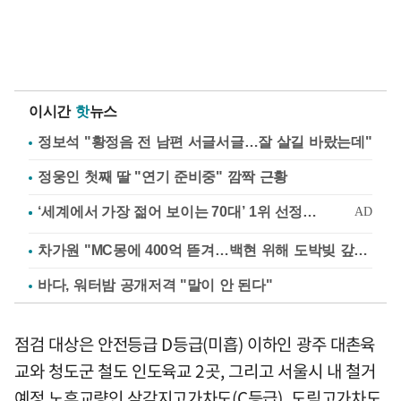
이시간
핫
뉴스
정보석 "황정음 전 남편 서글서글…잘 살길 바랐는데"
정웅인 첫째 딸 "연기 준비중" 깜짝 근황
차가원 "MC몽에 400억 뜯겨…백현 위해 도박빚 갚아줘"
바다, 워터밤 공개저격 "말이 안 된다"
점검 대상은 안전등급 D등급(미흡) 이하인 광주 대촌육
교와 청도군 철도 인도육교 2곳, 그리고 서울시 내 철거
예정 노후교량인 삼각지고가차도(C등급), 도림고가차도