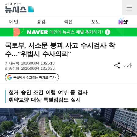
메인
랭킹
섹션
포토
국토부, 서소문 붕괴 사고 수시검사 착
수…"위법시 수사의뢰"
기사등록
2026/06/04 13:25:10
가
가
최종수정
2026/06/04 13:26:35
구글에서 선호하는 매체로 추가
철거 승인 조건 이행 여부 등 검사
취약교량 대상 특별점검도 실시