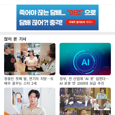
많이 본 기사
정웅인 첫째 딸, 연기자 지망…또
정부, 전 산업에 'AI 옷' 입힌다…
배우 꿈꾸는 스타 2세
AI 로봇 연 1000대 보급 추진