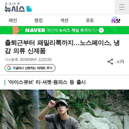
메인
랭킹
섹션
포토
출퇴근부터 패밀리룩까지…노스페이스, 냉
감 의류 신제품
기사등록
2026/06/04 12:02:56
가
가
구글에서 선호하는 매체로 추가
'아이스큐브' 티·셔켓·원피스 등 출시