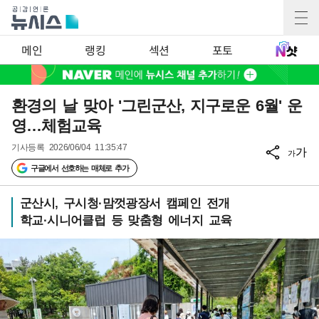
메인
랭킹
섹션
포토
환경의 날 맞아 '그린군산, 지구로운 6월' 운
영…체험교육
기사등록
2026/06/04 11:35:47
가
가
구글에서 선호하는 매체로 추가
군산시, 구시청·맘껏광장서 캠페인 전개
학교·시니어클럽 등 맞춤형 에너지 교육