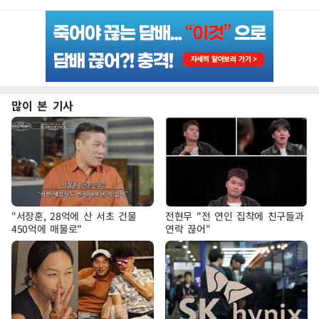
많이 본 기사
"서장훈, 28억에 산 서초 건물
전현무 "전 연인 집착에 친구들과
450억에 매물로"
연락 끊어"