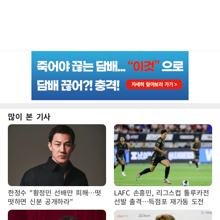
많이 본 기사
한정수 "황정민 선배만 피해…떳
LAFC 손흥민, 리그스컵 톨루카전
떳하면 신분 공개하라"
선발 출격…득점포 재가동 도전