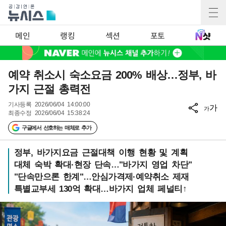
메인
랭킹
섹션
포토
예약 취소시 숙소요금 200% 배상…정부, 바
가지 근절 총력전
기사등록
2026/06/04 14:00:00
가
가
최종수정
2026/06/04 15:38:24
구글에서 선호하는 매체로 추가
정부, 바가지요금 근절대책 이행 현황 및 계획
대체 숙박 확대·현장 단속…"바가지 영업 차단"
"단속만으론 한계"…안심가격제·예약취소 제재
특별교부세 130억 확대…바가지 업체 페널티↑