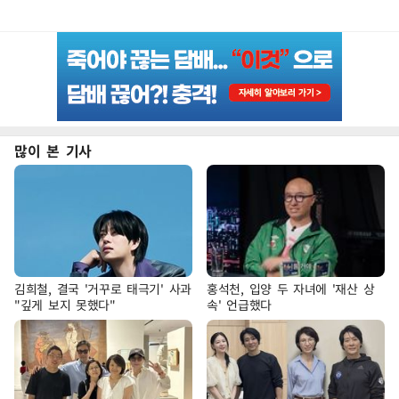
많이 본 기사
김희철, 결국 '거꾸로 태극기' 사과
홍석천, 입양 두 자녀에 '재산 상
"깊게 보지 못했다"
속' 언급했다