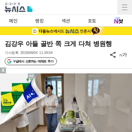
메인
랭킹
섹션
포토
김강우 아들 골반 쪽 크게 다쳐 병원행
기사등록
2026/06/04 11:38:04
가
가
구글에서 선호하는 매체로 추가
X