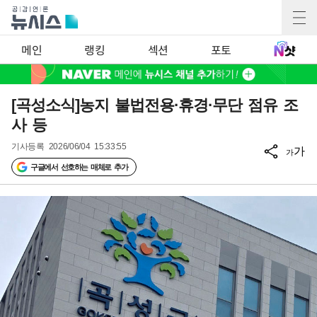
메인
랭킹
섹션
포토
[곡성소식]농지 불법전용·휴경·무단 점유 조
사 등
기사등록
2026/06/04 15:33:55
가
가
구글에서 선호하는 매체로 추가