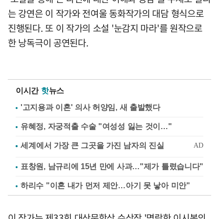
는 강연은 이 작가와 전여울 동화작가의 대담 형식으로
진행된다. 또 이 작가의 소설 '눈감지 마라'를 원작으로
한 낭독극이 공연된다.
이시간
핫
뉴스
'고지용과 이혼' 의사 허양임, 새 출발했다
유혜정, 자궁적출 수술 "여성성 잃는 것이…"
표창원, 남규리에 15년 만에 사과…"제가 틀렸습니다"
하리수 "이혼 내가 먼저 제안…아기 못 낳아 미안"
이 작가는 제33회 대산문학상 수상작 '명랑한 이시봉의