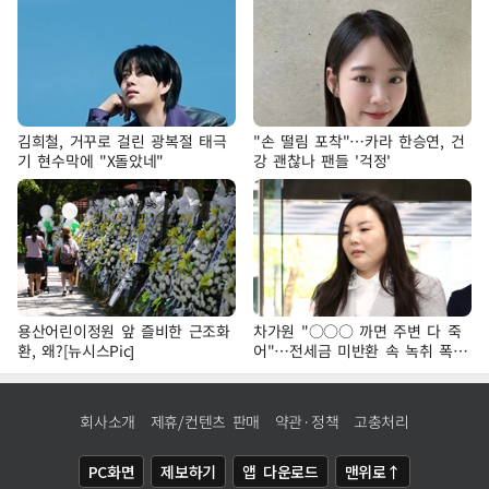
김희철, 거꾸로 걸린 광복절 태극
"손 떨림 포착"…카라 한승연, 건
기 현수막에 "X돌았네"
강 괜찮나 팬들 '걱정'
용산어린이정원 앞 즐비한 근조화
차가원 "○○○ 까면 주변 다 죽
환, 왜?[뉴시스Pic]
어"…전세금 미반환 속 녹취 폭로
파장
회사소개
제휴/컨텐츠 판매
약관·정책
고충처리
PC화면
제보하기
앱 다운로드
맨위로↑