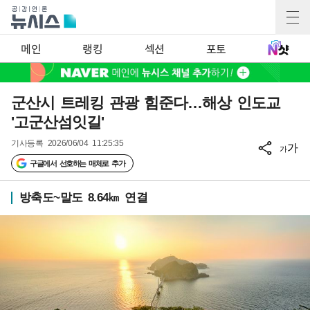
메인
랭킹
섹션
포토
군산시 트레킹 관광 힘준다…해상 인도교
'고군산섬잇길'
기사등록
2026/06/04 11:25:35
가
가
구글에서 선호하는 매체로 추가
방축도~말도 8.64㎞ 연결