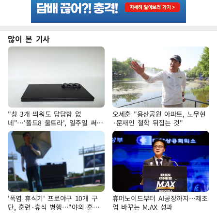
많이 본 기사
"창 3개 띄워도 답답함 없
오세훈 "용산공원 아파트, 노무현
네"…'폴드8 울트라', 일주일 써보
·문재인 철학 뒤집는 것"
니
'폭염 휴식기' 프로야구 10개 구
휴머노이드부터 AI공장까지…제조
단, 훈련·휴식 병행…"야외 훈련
업 바꾸는 M.AX 성과
해도 안전 최우선"