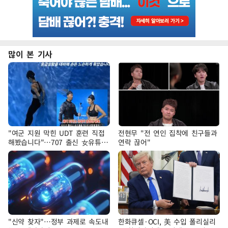
많이 본 기사
"여군 지원 막힌 UDT 훈련 직접
전현무 "전 연인 집착에 친구들과
해봤습니다"…707 출신 女유튜버
연락 끊어"
'완벽 소화'
"신약 찾자"…정부 과제로 속도내
한화큐셀·OCI, 美 수입 폴리실리