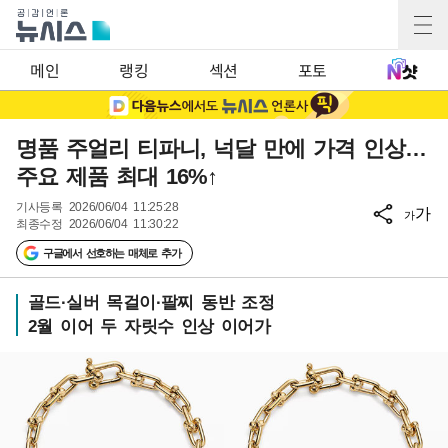
메인
랭킹
섹션
포토
명품 주얼리 티파니, 넉달 만에 가격 인상…
주요 제품 최대 16%↑
기사등록
2026/06/04 11:25:28
가
가
최종수정
2026/06/04 11:30:22
구글에서 선호하는 매체로 추가
골드·실버 목걸이·팔찌 동반 조정
2월 이어 두 자릿수 인상 이어가