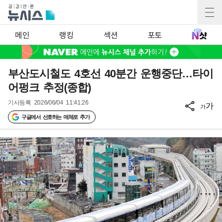
메인
랭킹
섹션
포토
부산도시철도 4호선 40분간 운행중단…타이
어펑크 추정(종합)
기사등록
2026/06/04 11:41:26
가
가
구글에서 선호하는 매체로 추가