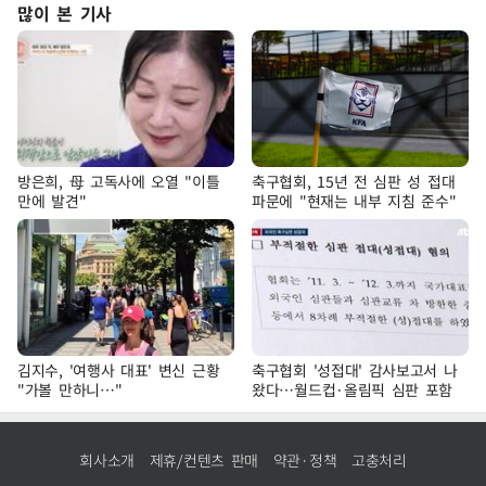
많이 본 기사
방은희, 母 고독사에 오열 "이틀
축구협회, 15년 전 심판 성 접대
만에 발견"
파문에 "현재는 내부 지침 준수"
김지수, '여행사 대표' 변신 근황
축구협회 '성접대' 감사보고서 나
"가볼 만하니…"
왔다…월드컵·올림픽 심판 포함
회사소개
제휴/컨텐츠 판매
약관·정책
고충처리