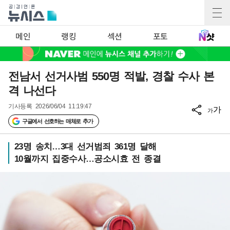
메인
랭킹
섹션
포토
전남서 선거사범 550명 적발, 경찰 수사 본
격 나선다
기사등록
2026/06/04 11:19:47
가
가
구글에서 선호하는 매체로 추가
23명 송치…3대 선거범죄 361명 달해
10월까지 집중수사…공소시효 전 종결