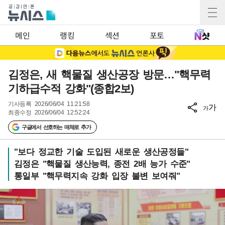
메인
랭킹
섹션
포토
김정은, 새 핵물질 생산공장 방문…"핵무력
기하급수적 강화"(종합2보)
기사등록
2026/06/04 11:21:58
가
가
최종수정
2026/06/04 12:52:24
구글에서 선호하는 매체로 추가
"보다 정교한 기술 도입된 새로운 생산공정들"
김정은 "핵물질 생산능력, 종전 2배 능가 수준"
통일부 "핵무력지속 강화 입장 불변 보여줘"