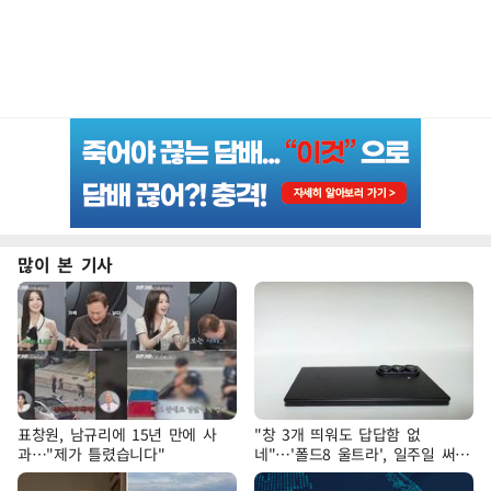
많이 본 기사
표창원, 남규리에 15년 만에 사
"창 3개 띄워도 답답함 없
과…"제가 틀렸습니다"
네"…'폴드8 울트라', 일주일 써보
니