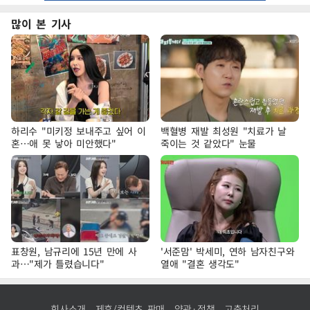
많이 본 기사
하리수 "미키정 보내주고 싶어 이
백혈병 재발 최성원 "치료가 날
혼…애 못 낳아 미안했다"
죽이는 것 같았다" 눈물
표창원, 남규리에 15년 만에 사
'서준맘' 박세미, 연하 남자친구와
과…"제가 틀렸습니다"
열애 "결혼 생각도"
회사소개
제휴/컨텐츠 판매
약관·정책
고충처리