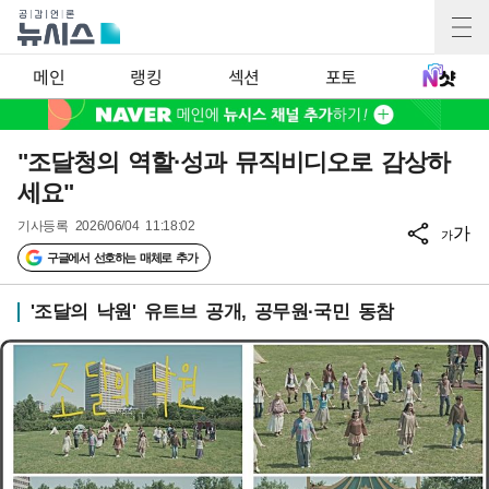
메인
랭킹
섹션
포토
"조달청의 역할·성과 뮤직비디오로 감상하
세요"
기사등록
2026/06/04 11:18:02
가
가
구글에서 선호하는 매체로 추가
'조달의 낙원' 유트브 공개, 공무원·국민 동참