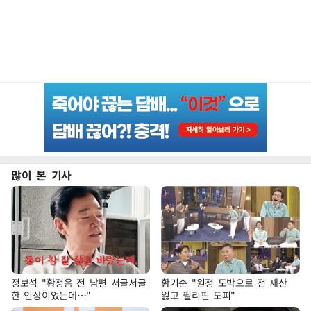
많이 본 기사
정보석 "황정음 전 남편 서글서글
황기순 "원정 도박으로 전 재산
한 인상이었는데…"
잃고 필리핀 도피"