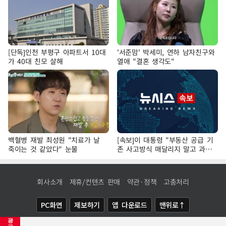
[단독]인천 부평구 아파트서 10대
'서준맘' 박세미, 연하 남자친구와
가 40대 친모 살해
열애 "결혼 생각도"
백혈병 재발 최성원 "치료가 날
[속보]이 대통령 "부동산 공급 기
죽이는 것 같았다" 눈물
존 사고방식 매달리지 말고 과감
히 실천"
회사소개
제휴/컨텐츠 판매
약관·정책
고충처리
PC화면
제보하기
앱 다운로드
맨위로↑
광
COPYRIGHTⓒ
NEWSIS
ALL RIGHTS RESERVED.