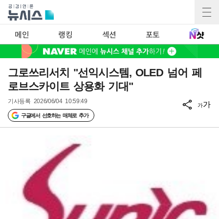
메인
랭킹
섹션
포토
그로쓰리서치 "선익시스템, OLED 넘어 페
로브스카이트 상용화 기대"
기사등록
2026/06/04 10:59:49
가
가
구글에서 선호하는 매체로 추가