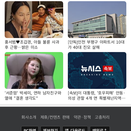
홍서범♥조갑경, 아들 불륜 사과
[단독]인천 부평구 아파트서 10대
후 근황…밝은 미소
가 40대 친모 살해
'서준맘' 박세미, 연하 남자친구와
[속보]이 대통령, '호우피해' 안동·
열애 "결혼 생각도"
의성 관할 4개 면 특별재난지역
선포
회사소개
제휴/컨텐츠 판매
약관·정책
고충처리
PC화면
제보하기
앱 다운로드
맨위로↑