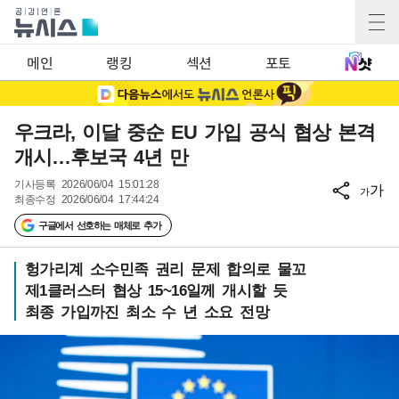
메인
랭킹
섹션
포토
우크라, 이달 중순 EU 가입 공식 협상 본격
개시…후보국 4년 만
기사등록
2026/06/04 15:01:28
가
가
최종수정
2026/06/04 17:44:24
구글에서 선호하는 매체로 추가
헝가리계 소수민족 권리 문제 합의로 물꼬
제1클러스터 협상 15~16일께 개시할 듯
최종 가입까진 최소 수 년 소요 전망