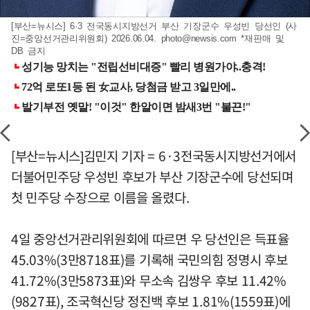
[부산=뉴시스] 6·3 전국동시지방선거 부산 기장군수 우성빈 당선인 (사
진=중앙선거관리위원회) 2026.06.04.
photo@newsis.com
*재판매 및
DB 금지
[부산=뉴시스]김민지 기자 = 6·3전국동시지방선거에서
더불어민주당 우성빈 후보가 부산 기장군수에 당선되며
첫 민주당 수장으로 이름을 올렸다.
4일 중앙선거관리위원회에 따르면 우 당선인은 득표율
45.03%(3만8718표)를 기록해 국민의힘 정명시 후보
41.72%(3만5873표)와 무소속 김쌍우 후보 11.42%
(9827표), 조국혁신당 정진백 후보 1.81%(1559표)에