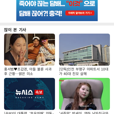
많이 본 기사
홍서범♥조갑경, 아들 불륜 사과
[단독]인천 부평구 아파트서 10대
후 근황…밝은 미소
가 40대 친모 살해
[속보]이 대통령, '호우피해' 안동·
'서준맘' 박세미, 연하 남자친구와