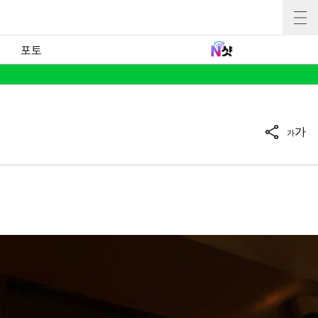
포토
가
가