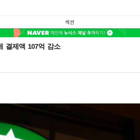
섹션
 결제액 107억 감소