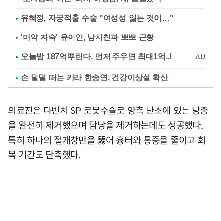
유혜정, 자궁적출 수술 "여성성 잃는 것이…"
'마약 자숙' 유아인, 남사친과 뽀뽀 근황
손 덜덜 떠는 카라 한승연, 건강이상설 확산
의료진은 다빈치 SP 로봇수술로 양측 난소에 있는 낭종
을 완전히 제거했으며 담낭을 제거하는데도 성공했다.
특히 하나의 절개창만을 뚫어 흉터와 통증을 줄이고 회
복 기간도 단축했다.