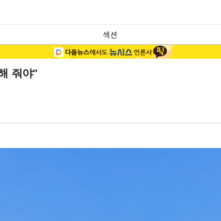
섹션
해 줘야"