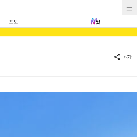
포토
가
가