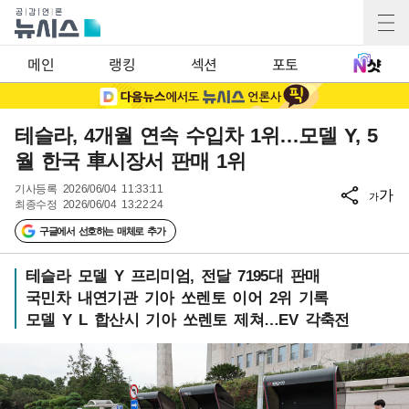
메인
랭킹
섹션
포토
테슬라, 4개월 연속 수입차 1위…모델 Y, 5
월 한국 車시장서 판매 1위
기사등록
2026/06/04 11:33:11
가
가
최종수정
2026/06/04 13:22:24
구글에서 선호하는 매체로 추가
테슬라 모델 Y 프리미엄, 전달 7195대 판매
국민차 내연기관 기아 쏘렌토 이어 2위 기록
모델 Y L 합산시 기아 쏘렌토 제쳐…EV 각축전