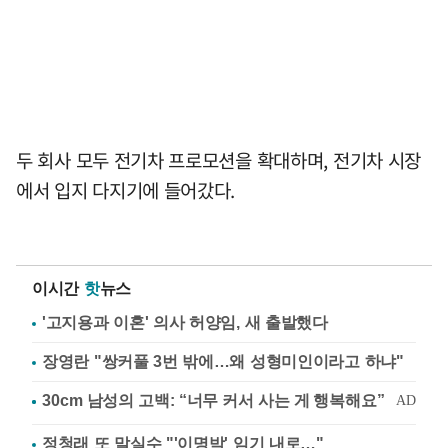
두 회사 모두 전기차 프로모션을 확대하며, 전기차 시장
에서 입지 다지기에 들어갔다.
이시간
핫
뉴스
'고지용과 이혼' 의사 허양임, 새 출발했다
장영란 "쌍커풀 3번 밖에…왜 성형미인이라고 하냐"
정청래 또 말실수 "'이명박' 임기 내로…"