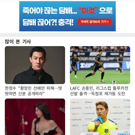
많이 본 기사
한정수 "황정민 선배만 피해…떳
LAFC 손흥민, 리그스컵 톨루카전
떳하면 신분 공개하라"
선발 출격…득점포 재가동 도전