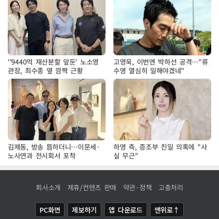
''9440억 재산분할 앞둔' 노소영
고영욱, 이번엔 박하선 공격…"류
관장, 최수종 옆 깜짝 근황
수영 열심히 일해야겠네"
김제동, 방송 뜸하더니…이문세·
하영 측, 증조부 친일 의혹에 "사
노사연과 전시회서 포착
실 무근"
회사소개
제휴/컨텐츠 판매
약관·정책
고충처리
PC화면
제보하기
앱 다운로드
맨위로↑