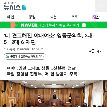
메인
랭킹
섹션
포토
'더 견고해진 야대여소' 영동군의회, 3대
5→2대 6 재편
기사등록
2026/06/04 10:54:17
가
가
구글에서 선호하는 매체로 추가
여야 3명만 그대로 생환…신현광 '점프'
국힘 정영철 집행부, 더 힘 받을지 주목