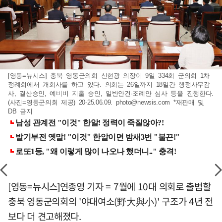
[영동=뉴시스] 충북 영동군의회 신현광 의장이 9일 334회 군의회 1차
정례회에서 개회사를 하고 있다. 의회는 26일까지 18일간 행정사무감
사, 결산승인, 예비비 지출 승인, 일반안건·조례안 심사 등을 진행한다.
(사진=영동군의회 제공) 20-25.06.09.
photo@newsis.com
*재판매 및
DB 금지
[영동=뉴시스]연종영 기자 = 7월에 10대 의회로 출범할
충북 영동군의회의 '야대여소(野大與小)' 구조가 4년 전
보다 더 견고해졌다.