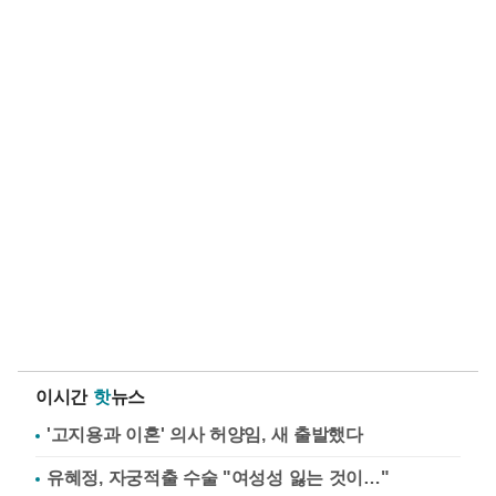
이시간
핫
뉴스
'고지용과 이혼' 의사 허양임, 새 출발했다
유혜정, 자궁적출 수술 "여성성 잃는 것이…"