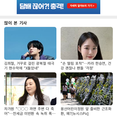
많이 본 기사
김희철, 거꾸로 걸린 광복절 태극
"손 떨림 포착"…카라 한승연, 건
기 현수막에 "X돌았네"
강 괜찮나 팬들 '걱정'
차가원 "○○○ 까면 주변 다 죽
용산어린이정원 앞 즐비한 근조화
어"…전세금 미반환 속 녹취 폭로
환, 왜?[뉴시스Pic]