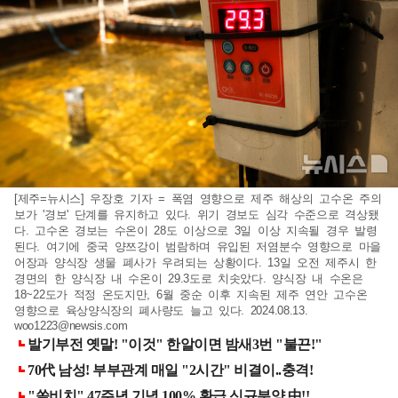
[제주=뉴시스] 우장호 기자 = 폭염 영향으로 제주 해상의 고수온 주의
보가 '경보' 단계를 유지하고 있다. 위기 경보도 심각 수준으로 격상됐
다. 고수온 경보는 수온이 28도 이상으로 3일 이상 지속될 경우 발령
된다. 여기에 중국 양쯔강이 범람하며 유입된 저염분수 영향으로 마을
어장과 양식장 생물 폐사가 우려되는 상황이다. 13일 오전 제주시 한
경면의 한 양식장 내 수온이 29.3도로 치솟았다. 양식장 내 수온은
18~22도가 적정 온도지만, 6월 중순 이후 지속된 제주 연안 고수온
영향으로 육상양식장의 폐사량도 늘고 있다. 2024.08.13.
woo1223@newsis.com