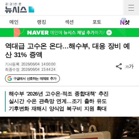
메인
랭킹
섹션
포토
역대급 고수온 온다…해수부, 대응 장비 예
산 31% 증액
기사등록
2026/06/04 14:00:00
가
가
최종수정
2026/06/04 15:44:24
구글에서 선호하는 매체로 추가
해수부 '2026년 고수온·적조 종합대책' 추진
실시간 수온 관측망 연계…조기 출하 유도
기후변화 재해시 양식업 복구비 지원 확대