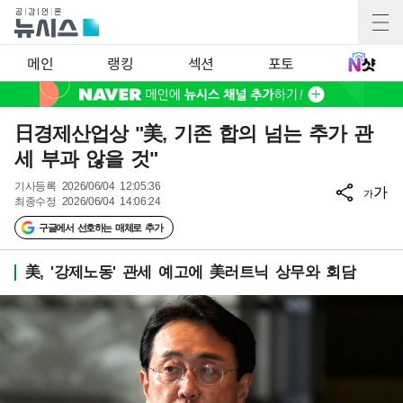
메인
랭킹
섹션
포토
日경제산업상 "美, 기존 합의 넘는 추가 관
세 부과 않을 것"
기사등록
2026/06/04 12:05:36
가
가
최종수정
2026/06/04 14:06:24
구글에서 선호하는 매체로 추가
美, '강제노동' 관세 예고에 美러트닉 상무와 회담