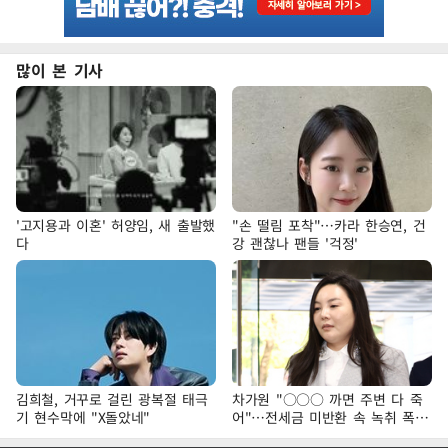
많이 본 기사
'고지용과 이혼' 허양임, 새 출발했
"손 떨림 포착"…카라 한승연, 건
다
강 괜찮나 팬들 '걱정'
김희철, 거꾸로 걸린 광복절 태극
차가원 "○○○ 까면 주변 다 죽
기 현수막에 "X돌았네"
어"…전세금 미반환 속 녹취 폭로
파장