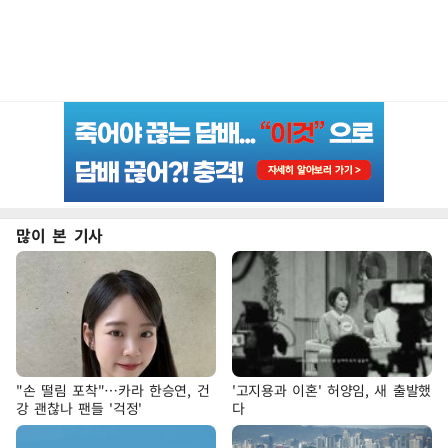
많이 본 기사
"손 떨림 포착"…카라 한승연, 건
'고지용과 이혼' 허양임, 새 출발했
강 괜찮나 팬들 '걱정'
다