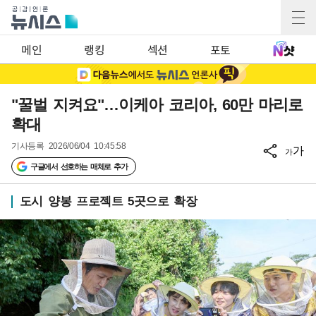
메인
랭킹
섹션
포토
"꿀벌 지켜요"…이케아 코리아, 60만 마리로
확대
기사등록
2026/06/04 10:45:58
가
가
구글에서 선호하는 매체로 추가
도시 양봉 프로젝트 5곳으로 확장