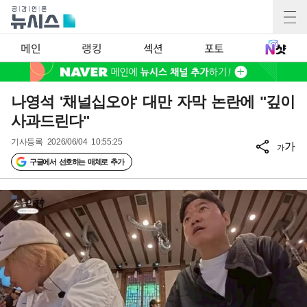
메인
랭킹
섹션
포토
나영석 '채널십오야' 대만 자막 논란에 "깊이
사과드린다"
기사등록
2026/06/04 10:55:25
가
가
구글에서 선호하는 매체로 추가