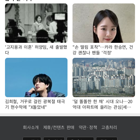
'고지용과 이혼' 허양임, 새 출발했
"손 떨림 포착"…카라 한승연, 건
다
강 괜찮나 팬들 '걱정'
김희철, 거꾸로 걸린 광복절 태극
'덜 똘똘한 한 채' 시대 오나…20
기 현수막에 "X돌았네"
억대 아파트에 쏠리는 관심[세제
개편, 그 이후②]
회사소개
제휴/컨텐츠 판매
약관·정책
고충처리