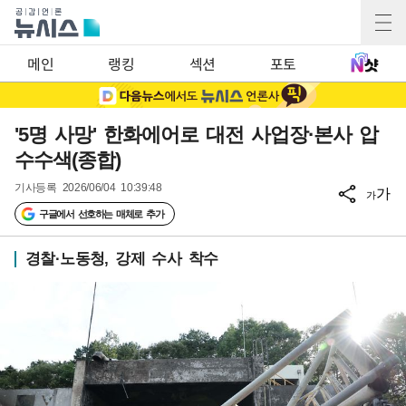
메인
랭킹
섹션
포토
'5명 사망' 한화에어로 대전 사업장·본사 압
수수색(종합)
기사등록
2026/06/04 10:39:48
가
가
구글에서 선호하는 매체로 추가
경찰·노동청, 강제 수사 착수