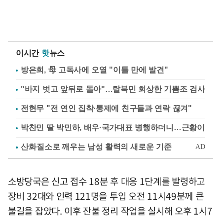
이시간
핫
뉴스
방은희, 母 고독사에 오열 "이틀 만에 발견"
"바지 벗고 앞뒤로 돌아"…탈북민 회상한 기쁨조 검사
전현무 "전 연인 집착·통제에 친구들과 연락 끊겨"
박찬민 딸 박민하, 배우·국가대표 병행하더니…근황이
소방당국은 신고 접수 18분 후 대응 1단계를 발령하고
장비 32대와 인력 121명을 투입 오전 11시49분께 큰
불길을 잡았다. 이후 잔불 정리 작업을 실시해 오후 1시7