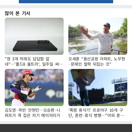
많이 본 기사
"창 3개 띄워도 답답함 없
오세훈 "용산공원 아파트, 노무현
네"…'폴드8 울트라', 일주일 써보
·문재인 철학 뒤집는 것"
니
김도영·곽빈·안현민…오승환·니
'폭염 휴식기' 프로야구 10개 구
퍼트가 콕 집은 차기 메이저리거
단, 훈련·휴식 병행…"야외 훈련
해도 안전 최우선"