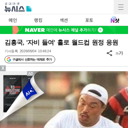
메인
랭킹
섹션
포토
김흥국, '자비 들여' 홀로 월드컵 원정 응원
기사등록
2026/06/04 10:48:24
가
가
구글에서 선호하는 매체로 추가
X