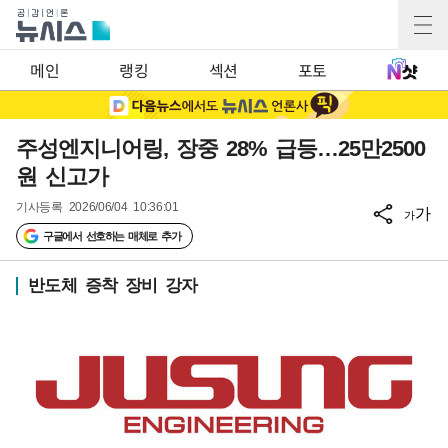
메인
랭킹
섹션
포토
주성엔지니어링, 장중 28% 급등…25만2500
원 신고가
기사등록
2026/06/04 10:36:01
가
가
구글에서 선호하는 매체로 추가
반도체 증착 장비 강자