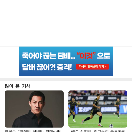
많이 본 기사
한정수 "황정민 선배만 피해…떳
LAFC 손흥민, 리그스컵 톨루카전