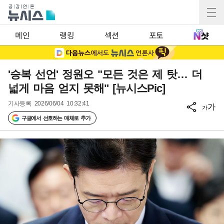
메인
랭킹
섹션
포토
'승복 선언' 정원오 "모든 것은 제 탓… 더
넓게 마음 얻지 못해" [뉴시스Pic]
기사등록
2026/06/04 10:32:41
가
가
구글에서 선호하는 매체로 추가