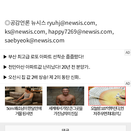
◎공감언론 뉴시스
ryuhj@newsis.com
,
ks@newsis.com
,
happy7269@newsis.com
,
saebyeok@newsis.com
댓글