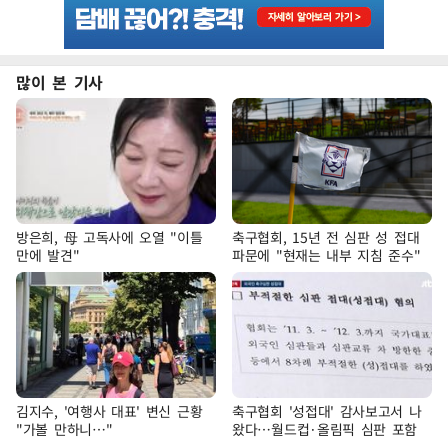
많이 본 기사
방은희, 母 고독사에 오열 "이틀
축구협회, 15년 전 심판 성 접대
만에 발견"
파문에 "현재는 내부 지침 준수"
김지수, '여행사 대표' 변신 근황
축구협회 '성접대' 감사보고서 나
"가볼 만하니…"
왔다…월드컵·올림픽 심판 포함