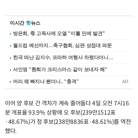
이시간
핫
뉴스
방은희, 母 고독사에 오열 "이틀 만에 발견"
월드컵 예선까지…축구협회, 심판 성접대 파문
한국 떠난 김지수, 프라하 여행사 차렸다더니…
서인영 "환희가 크리스마스 같이 보내자 해"
이어 양 후보 간 격차가 계속 줄어들다 4일 오전 7시16
분 개표율 93.9% 상황에 오 후보(239만1512표
·48.67%)가 정 후보(238만8836표·48.61%)를 역전
했다.