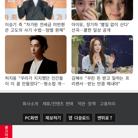
이승기 측 "차가원 전세금 미반환
아이유, 장기하 '별일 없이 산다'
은 고도의 사기 수법…엄벌 원해"
선곡…쿨한 일상 공개
허지웅 "우리가 지지했던 인간들
김혜수 "우린 돈 받고 일하는 프
이 이 꼴 만들었다"…형소법 개정
리랜서…받는 만큼 해내야"
에 격한 반응
회사소개
제휴/컨텐츠 판매
약관·정책
고충처리
PC화면
제보하기
앱 다운로드
맨위로↑
광
COPYRIGHTⓒ
NEWSIS
ALL RIGHTS RESERVED.
고
삭