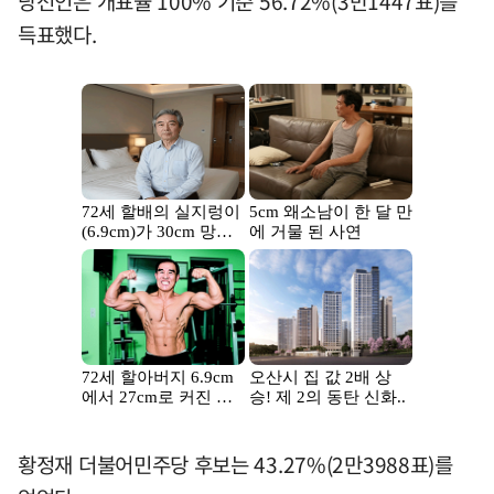
당선인은 개표율 100% 기준 56.72%(3만1447표)를
득표했다.
황정재 더불어민주당 후보는 43.27%(2만3988표)를