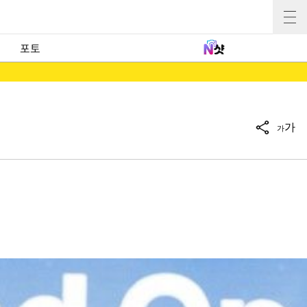
포토
가
가