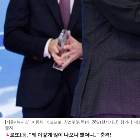
[서울=뉴시스] 이동채 에코프로 창업주(왼쪽)가 28일(현지시간) 헝가리 데
금지